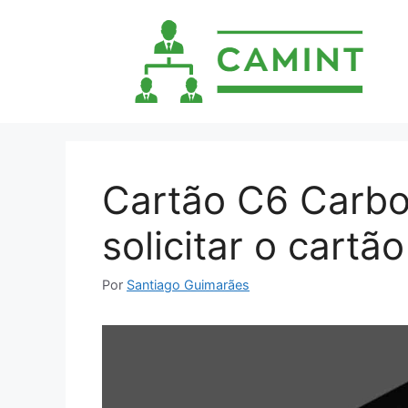
Pular
para
o
conteúdo
Cartão C6 Carbo
solicitar o cartã
Por
Santiago Guimarães