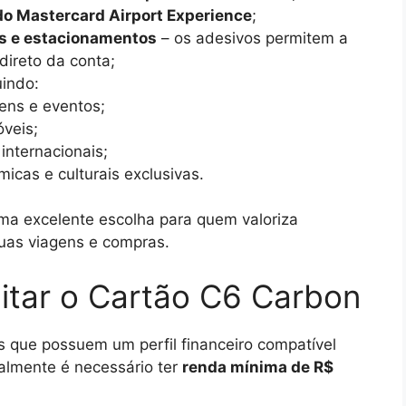
 do Mastercard Airport Experience
;
os e estacionamentos
– os adesivos permitem a
ireto da conta;
uindo:
gens e eventos;
veis;
internacionais;
icas e culturais exclusivas.
a excelente escolha para quem valoriza
suas viagens e compras.
citar o Cartão C6 Carbon
es que possuem um perfil financeiro compatível
ralmente é necessário ter
renda mínima de R$