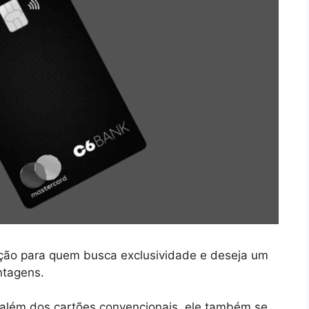
ção para quem busca exclusividade e deseja um
ntagens.
 além dos cartões convencionais, ele também se