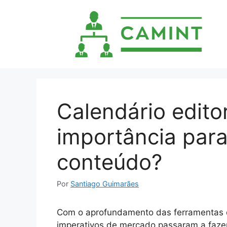
Pular
para
o
conteúdo
Calendário editor
importância para
conteúdo?
Por
Santiago Guimarães
Com o aprofundamento das ferramentas d
imperativos de mercado passaram a faze